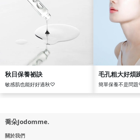
繼續閱讀
繼續
秋日保養祕訣
毛孔粗大好煩
敏感肌也能好好過秋♡
簡單保養不是問題
喬朵Jodomme.
關於我們